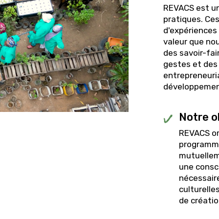
REVACS est un
pratiques. Ces
d'expériences
valeur que no
des savoir-fai
gestes et des
entrepreneuri
développement
Notre o
REVACS org
programme
mutuellem
une consci
nécessaire
culturelle
de créatio