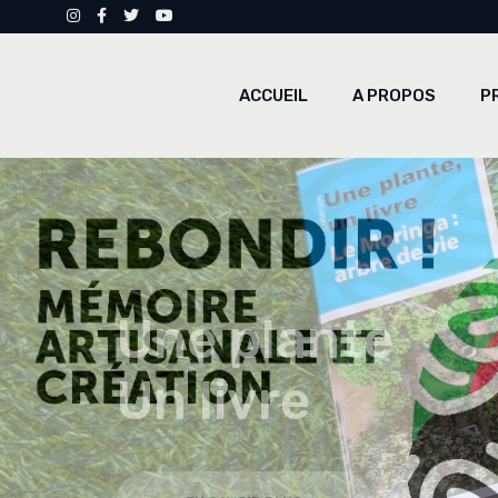
La
pa
ACCUEIL
A PROPOS
P
Gr
Mé
La
pa
Gr
Mé
Une plante
Un livre