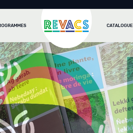
boratoire africain des
trimoines
ROGRAMMES
CATALOGUE
eniers du futur
moire Artisanale et Création
boratoire africain des
trimoines
eniers du futur
moire Artisanale et Création