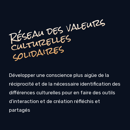
é
s
e
a
u
d
e
s
v
a
l
e
u
r
s
c
u
l
t
u
r
e
l
l
e
s
o
li
d
ai
r
e
R
s
s
Développer une conscience plus aigüe de la
réciprocité et de la nécessaire identification des
différences culturelles pour en faire des outils
d’interaction et de création réfléchis et
partagés