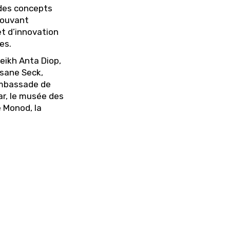
r des concepts
pouvant
t d’innovation
es.
heikh Anta Diop,
ssane Seck,
’ambassade de
ar, le musée des
e Monod, la