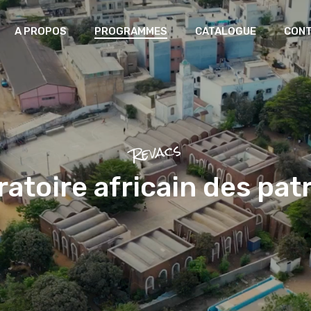
A PROPOS
PROGRAMMES
CATALOGUE
CON
Laboratoire africain des
patrimoines
Greniers du futur
Revacs
Mémoire Artisanale et Création
ratoire africain des pat