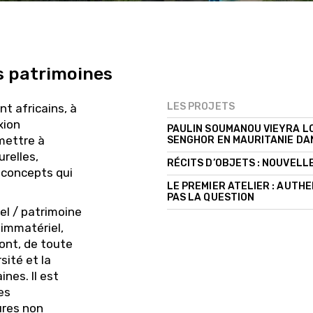
s patrimoines
LES PROJETS
t africains, à
xion
PAULIN SOUMANOU VIEYRA LO
 mettre à
SENGHOR EN MAURITANIE DA
urelles,
RÉCITS D’OBJETS : NOUVELL
 concepts qui
LE PREMIER ATELIER : AUTHE
PAS LA QUESTION
el / patrimoine
 immatériel,
sont, de toute
sité et la
ines. Il est
es
ures non