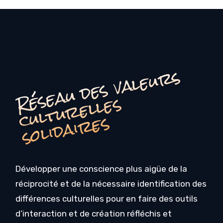
é
s
e
a
u
d
e
s
v
a
l
e
u
r
s
c
u
l
t
u
r
e
l
l
e
s
o
li
d
ai
r
e
R
s
s
Développer une conscience plus aigüe de la
réciprocité et de la nécessaire identification des
différences culturelles pour en faire des outils
d’interaction et de création réfléchis et