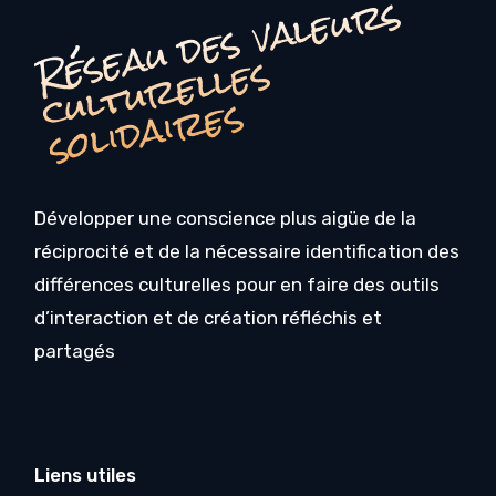
é
s
e
a
u
d
e
s
v
a
l
e
u
r
s
c
u
l
t
u
r
e
l
l
e
s
o
li
d
ai
r
e
R
s
s
Développer une conscience plus aigüe de la
réciprocité et de la nécessaire identification des
différences culturelles pour en faire des outils
d’interaction et de création réfléchis et
partagés
Liens utiles