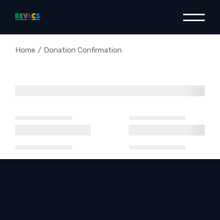
Skip
to
the
content
Home
Donation Confirmation