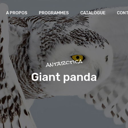
A PROPOS
PROGRAMMES
CATALOGUE
CON
Laboratoire africain des
patrimoines
Greniers du futur
antarctica
Mémoire Artisanale et Création
Giant panda