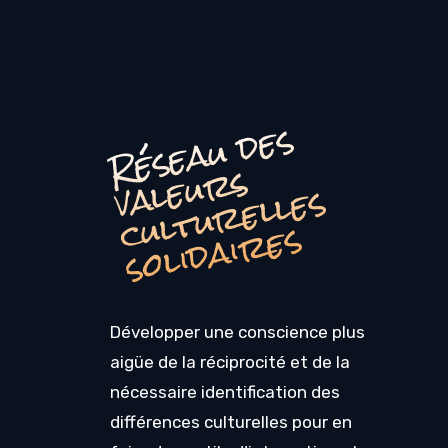
R
é
s
e
a
u
d
e
s
a
l
e
u
r
c
u
l
t
u
r
e
l
l
e
s
o
li
d
ai
r
e
s
v
s
s
Développer une conscience plus
aigüe de la réciprocité et de la
nécessaire identification des
différences culturelles pour en