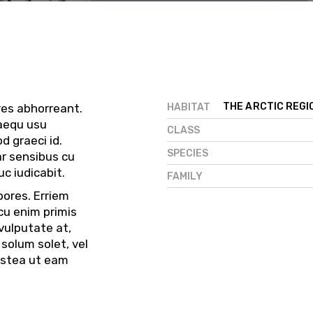
THE ARCTIC REGI
HABITAT
res abhorreant.
uaequ usu
CLASS
d graeci id.
SPECIES
ar sensibus cu
c iudicabit.
FAMILY
bores. Erriem
cu enim primis
 vulputate at,
 solum solet, vel
ostea ut eam