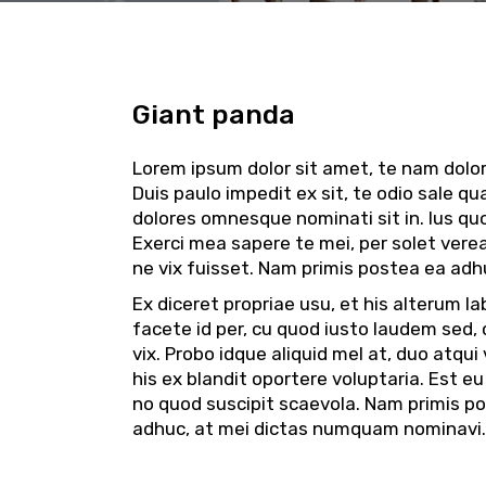
Giant panda
Lorem ipsum dolor sit amet, te nam dolo
Duis paulo impedit ex sit, te odio sale q
dolores omnesque nominati sit in. Ius quo
Exerci mea sapere te mei, per solet vere
ne vix fuisset. Nam primis postea ea adhu
Ex diceret propriae usu, et his alterum la
facete id per, cu quod iusto laudem sed, 
vix. Probo idque aliquid mel at, duo atqui
his ex blandit oportere voluptaria. Est eu
no quod suscipit scaevola. Nam primis p
adhuc, at mei dictas numquam nominavi.