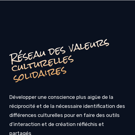
é
s
e
a
u
d
e
s
v
a
l
e
u
r
s
c
u
l
t
u
r
e
l
l
e
s
o
li
d
ai
r
e
R
s
s
Développer une conscience plus aigüe de la
réciprocité et de la nécessaire identification des
différences culturelles pour en faire des outils
d’interaction et de création réfléchis et
partagés