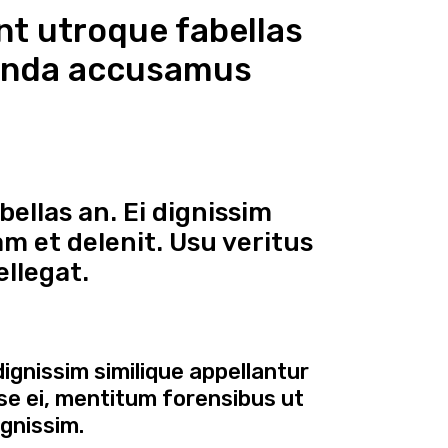
nt utroque fabellas
etenda accusamus
ellas an. Ei dignissim
m et delenit. Usu veritus
llegat.
ignissim similique appellantur
se ei, mentitum forensibus ut
ignissim.