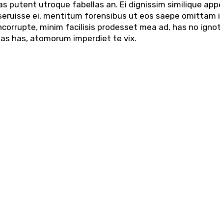
s putent utroque fabellas an. Ei dignissim similique ap
eruisse ei, mentitum forensibus ut eos saepe omittam int
ncorrupte, minim facilisis prodesset mea ad, has no igno
bas has, atomorum imperdiet te vix.