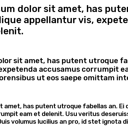
um dolor sit amet, has pute
ilique appellantur vis, exp
lenit.
or sit amet, has putent utroque fab
, expetenda accusamus corrumpit ea
orensibus ut eos saepe omittam inte
 amet, has putent utroque fabellas an. Ei d
mpit eam et delenit. Usu veritus deseruis
is volumus lucilius an pro, id stet ignota d