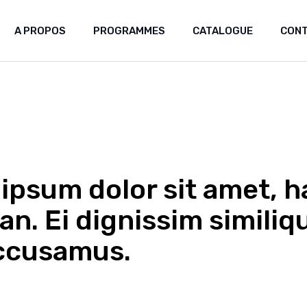
A PROPOS
PROGRAMMES
CATALOGUE
CON
Laboratoire africain des
patrimoines
Greniers du futur
Mémoire Artisanale et Création
ipsum dolor sit amet, h
an. Ei dignissim similiq
accusamus.