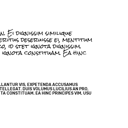
 Ei dignissim similique
ritus deseruisse ei, mentitum
, id stet ignota dignissim.
 ignota constituam. Ea hinc
PELLANTUR VIS, EXPETENDA ACCUSAMUS
TELLEGAT. DUIS VOLUMUS LUCILIUS AN PRO,
OTA CONSTITUAM. EA HINC PRINCIPES VIM, USU