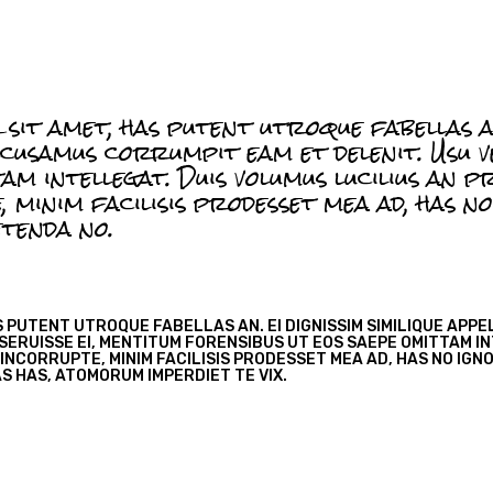
it amet, has putent utroque fabellas an.
cusamus corrumpit eam et delenit. Usu ve
m intellegat. Duis volumus lucilius an pro
minim facilisis prodesset mea ad, has no
etenda no.
S PUTENT UTROQUE FABELLAS AN. EI DIGNISSIM SIMILIQUE AP
SERUISSE EI, MENTITUM FORENSIBUS UT EOS SAEPE OMITTAM IN
 INCORRUPTE, MINIM FACILISIS PRODESSET MEA AD, HAS NO IGN
AS HAS, ATOMORUM IMPERDIET TE VIX.