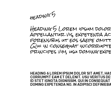
heading 5
Heading 5 Lorem ipsum dolor s
appellantur vis, expetenda ac
forensibus ut eos saepe omitta
Qui in consequat incorrupte, 
principes vim, usu doming exp
HEADING 6 LOREM IPSUM DOLOR SIT AMET, HA
CORRUMPIT EAM ET DELENIT. USU VERITUS DE
ID STET IGNOTA DIGNISSIM. QUI IN CONSEQUAT
DOMING EXPETENDA NO. IN ADIPISCI DEFINIEB