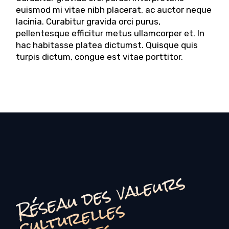
euismod mi vitae nibh placerat, ac auctor neque
lacinia. Curabitur gravida orci purus,
pellentesque efficitur metus ullamcorper et. In
hac habitasse platea dictumst. Quisque quis
turpis dictum, congue est vitae porttitor.
é
s
e
a
u
d
e
s
v
a
l
e
u
r
s
c
u
l
t
u
r
e
l
l
e
s
o
li
d
ai
r
e
R
s