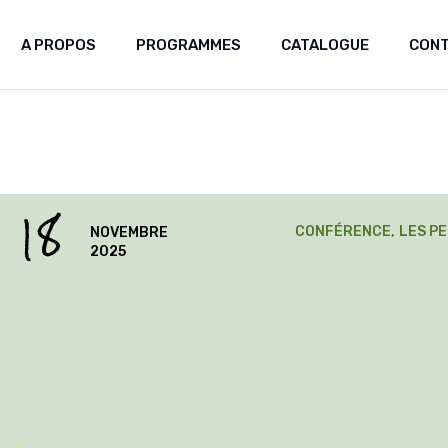
A PROPOS
PROGRAMMES
CATALOGUE
CON
Laboratoire africain des
patrimoines
Greniers du futur
18
Mémoire Artisanale et Création
CONFÉRENCE
LES P
NOVEMBRE
2025