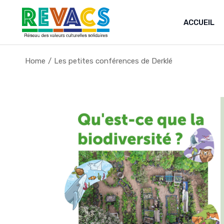
Skip
to
the
ACCUEIL
content
Home
Les petites conférences de Derklé