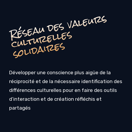
é
s
e
a
u
d
e
s
v
a
l
e
u
r
s
c
u
l
t
u
r
e
l
l
e
s
o
li
d
ai
r
e
R
s
s
Développer une conscience plus aigüe de la
réciprocité et de la nécessaire identification des
différences culturelles pour en faire des outils
d’interaction et de création réfléchis et
partagés