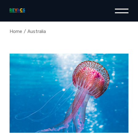
Skip
to
the
content
Home
Australia