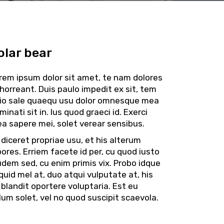
olar bear
rem ipsum dolor sit amet, te nam dolores
horreant. Duis paulo impedit ex sit, tem
io sale quaequ usu dolor omnesque mea
minati sit in. Ius quod graeci id. Exerci
a sapere mei, solet verear sensibus.
 diceret propriae usu, et his alterum
bores. Erriem facete id per, cu quod iusto
udem sed, cu enim primis vix. Probo idque
iquid mel at, duo atqui vulputate at, his
 blandit oportere voluptaria. Est eu
lum solet, vel no quod suscipit scaevola.