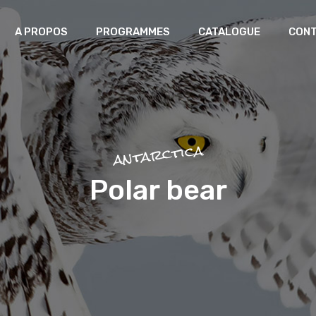
A PROPOS
PROGRAMMES
CATALOGUE
CON
Laboratoire africain des
patrimoines
Greniers du futur
antarctica
Mémoire Artisanale et Création
Polar bear