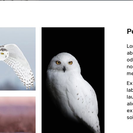
P
Lo
ab
od
no
me
Ex
la
la
al
ex
so