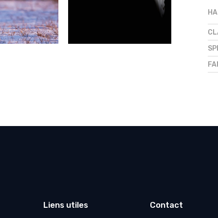
HA
CL
SP
FA
Liens utiles
Contact