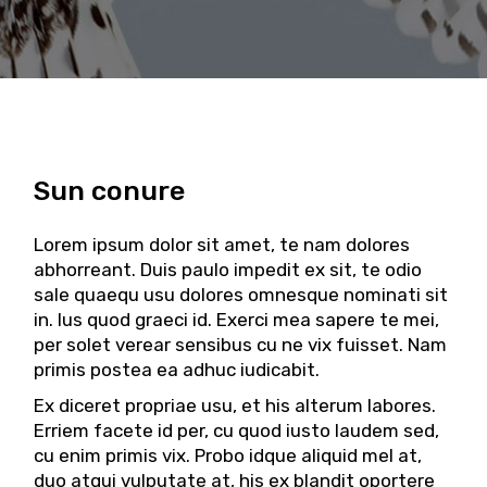
Sun conure
Lorem ipsum dolor sit amet, te nam dolores
abhorreant. Duis paulo impedit ex sit, te odio
sale quaequ usu dolores omnesque nominati sit
in. Ius quod graeci id. Exerci mea sapere te mei,
per solet verear sensibus cu ne vix fuisset. Nam
primis postea ea adhuc iudicabit.
Ex diceret propriae usu, et his alterum labores.
Erriem facete id per, cu quod iusto laudem sed,
cu enim primis vix. Probo idque aliquid mel at,
duo atqui vulputate at, his ex blandit oportere