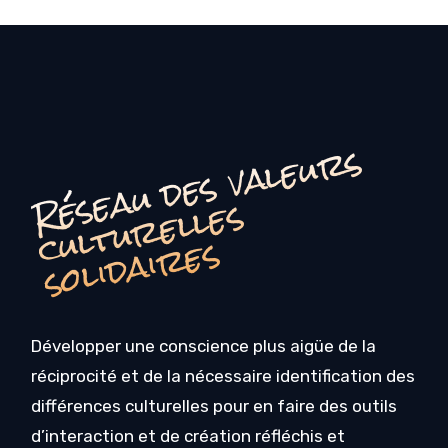
é
s
e
a
u
d
e
s
v
a
l
e
u
r
s
c
u
l
t
u
r
e
l
l
e
s
o
li
d
ai
r
e
R
s
s
Développer une conscience plus aigüe de la
réciprocité et de la nécessaire identification des
différences culturelles pour en faire des outils
d’interaction et de création réfléchis et