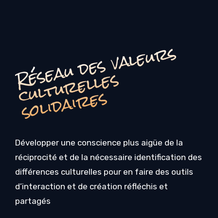
é
s
e
a
u
d
e
s
v
a
l
e
u
r
s
c
u
l
t
u
r
e
l
l
e
s
o
li
d
ai
r
e
R
s
s
Développer une conscience plus aigüe de la
réciprocité et de la nécessaire identification des
différences culturelles pour en faire des outils
d’interaction et de création réfléchis et
partagés