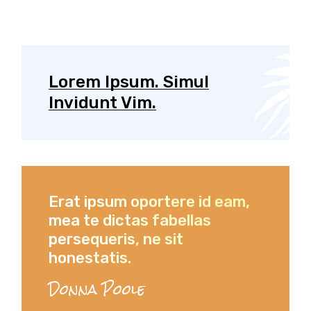
Lorem Ipsum. Simul
Invidunt Vim.
Erat ipsum oportere id eam,
mea te dictas fabellas
persequeris, ne sit
honestatis.
Donna Poole