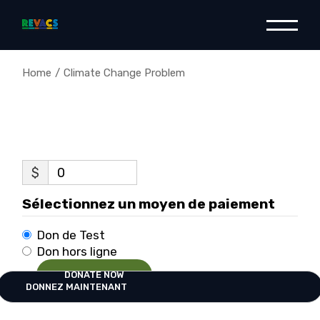
Skip
to
the
content
Home
Climate Change Problem
$
0
Sélectionnez un moyen de paiement
Don de Test
Don hors ligne
DONATE NOW