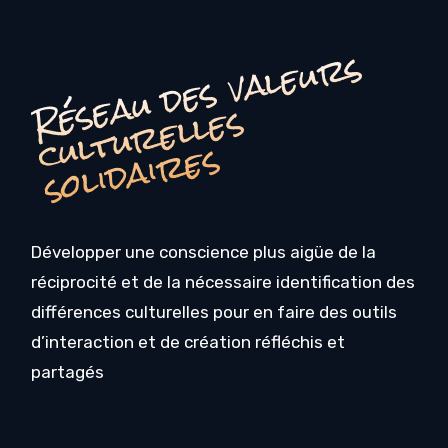
é
s
e
a
u
d
e
s
v
a
l
e
u
r
s
c
u
l
t
u
r
e
l
l
e
s
o
li
d
ai
r
e
R
s
s
Développer une conscience plus aigüe de la
réciprocité et de la nécessaire identification des
différences culturelles pour en faire des outils
d’interaction et de création réfléchis et
partagés