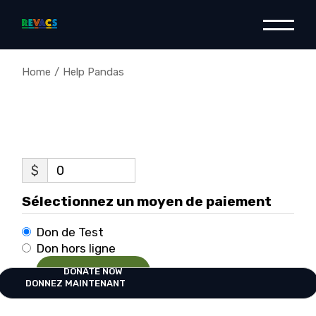
Skip
to
the
content
Home
Help Pandas
$
0
Sélectionnez un moyen de paiement
Don de Test
Don hors ligne
DONATE NOW