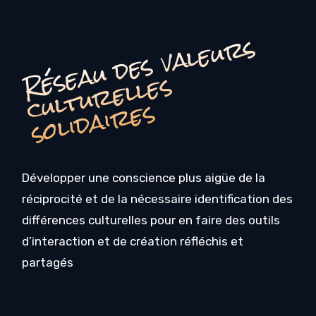
é
s
e
a
u
d
e
s
v
a
l
e
u
r
s
c
u
l
t
u
r
e
l
l
e
s
o
li
d
ai
r
e
R
s
s
Développer une conscience plus aigüe de la
réciprocité et de la nécessaire identification des
différences culturelles pour en faire des outils
d’interaction et de création réfléchis et
partagés