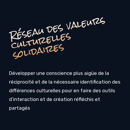
é
s
e
a
u
d
e
s
v
a
l
e
u
r
s
c
u
l
t
u
r
e
l
l
e
s
o
li
d
ai
r
e
R
s
s
Développer une conscience plus aigüe de la
réciprocité et de la nécessaire identification des
différences culturelles pour en faire des outils
d’interaction et de création réfléchis et
partagés