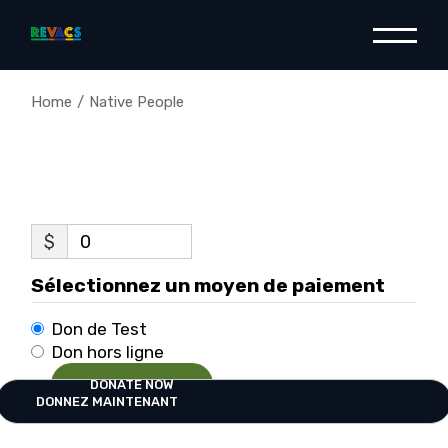
Skip
to
the
content
Home
Native People
$
0
Sélectionnez un moyen de paiement
Don de Test
Don hors ligne
DONATE NOW