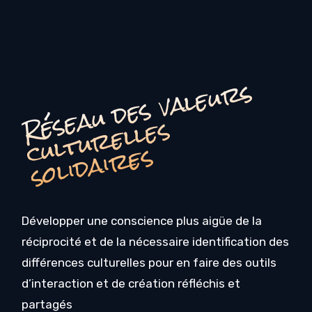
é
s
e
a
u
d
e
s
v
a
l
e
u
r
s
c
u
l
t
u
r
e
l
l
e
s
o
li
d
ai
r
e
R
s
s
Développer une conscience plus aigüe de la
réciprocité et de la nécessaire identification des
différences culturelles pour en faire des outils
d’interaction et de création réfléchis et
partagés