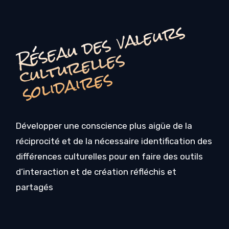
é
s
e
a
u
d
e
s
v
a
l
e
u
r
s
c
u
l
t
u
r
e
l
l
e
s
o
li
d
ai
r
e
R
s
s
Développer une conscience plus aigüe de la
réciprocité et de la nécessaire identification des
différences culturelles pour en faire des outils
d’interaction et de création réfléchis et
partagés