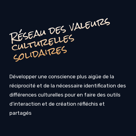
é
s
e
a
u
d
e
s
v
a
l
e
u
r
s
c
u
l
t
u
r
e
l
l
e
s
o
li
d
ai
r
e
R
s
s
Développer une conscience plus aigüe de la
réciprocité et de la nécessaire identification des
différences culturelles pour en faire des outils
d’interaction et de création réfléchis et
partagés