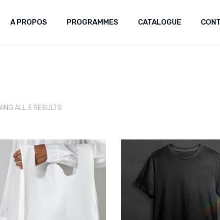
A PROPOS
PROGRAMMES
CATALOGUE
CON
Laboratoire africain des
patrimoines
Greniers du futur
ING ALL 3 RESULTS
Mémoire Artisanale et Création