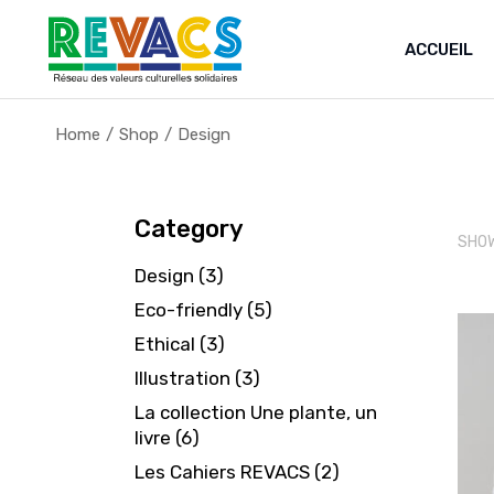
Skip
to
the
ACCUEIL
content
Home
Shop
Design
Category
SHOW
3
Design
3
products
5
Eco-friendly
5
products
3
Ethical
3
products
3
Illustration
3
products
La collection Une plante, un
6
livre
6
products
2
Les Cahiers REVACS
2
products