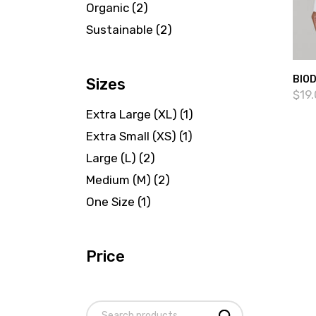
2
Organic
2
products
2
Sustainable
2
products
BIO
Sizes
$
19
Extra Large (XL)
(1)
Extra Small (XS)
(1)
Large (L)
(2)
Medium (M)
(2)
One Size
(1)
Price