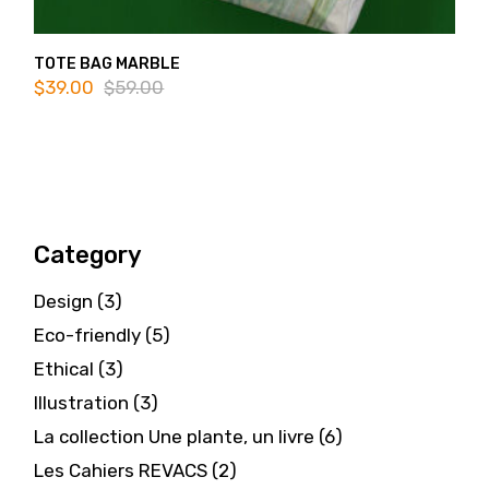
TOTE BAG MARBLE
$
39.00
$
59.00
Original
Current
price
price
was:
is:
$59.00.
$39.00.
Category
3
Design
3
products
5
Eco-friendly
5
products
3
Ethical
3
products
3
Illustration
3
products
6
La collection Une plante, un livre
6
products
2
Les Cahiers REVACS
2
products