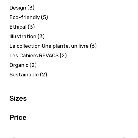
3
Design
3
products
5
Eco-friendly
5
products
3
Ethical
3
products
3
Illustration
3
products
6
La collection Une plante, un livre
6
products
2
Les Cahiers REVACS
2
products
2
Organic
2
products
2
Sustainable
2
products
Sizes
Price