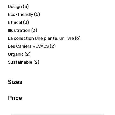
3
Design
3
products
5
Eco-friendly
5
products
3
Ethical
3
products
3
Illustration
3
products
6
La collection Une plante, un livre
6
products
2
Les Cahiers REVACS
2
products
2
Organic
2
products
2
Sustainable
2
products
Sizes
Price