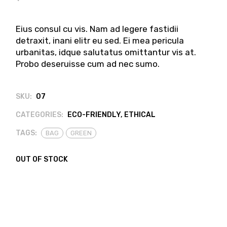
Eius consul cu vis. Nam ad legere fastidii
detraxit, inani elitr eu sed. Ei mea pericula
urbanitas, idque salutatus omittantur vis at.
Probo deseruisse cum ad nec sumo.
SKU:
07
CATEGORIES:
ECO-FRIENDLY
,
ETHICAL
TAGS:
BAG
GREEN
OUT OF STOCK