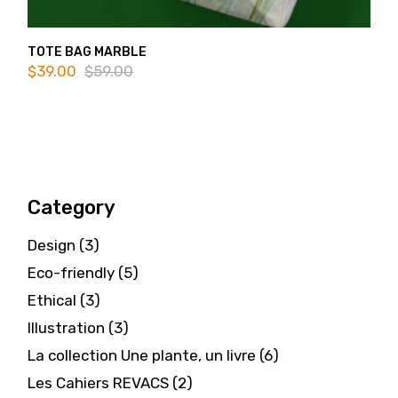
TOTE BAG MARBLE
$
39.00
$
59.00
Original
Current
price
price
was:
is:
$59.00.
$39.00.
Category
3
Design
3
products
5
Eco-friendly
5
products
3
Ethical
3
products
3
Illustration
3
products
6
La collection Une plante, un livre
6
products
2
Les Cahiers REVACS
2
products