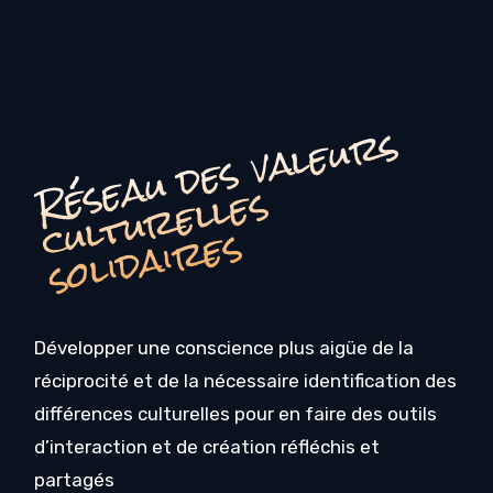
é
s
e
a
u
d
e
s
v
a
l
e
u
r
s
c
u
l
t
u
r
e
l
l
e
s
o
li
d
ai
r
e
R
s
s
Développer une conscience plus aigüe de la
réciprocité et de la nécessaire identification des
différences culturelles pour en faire des outils
d’interaction et de création réfléchis et
partagés