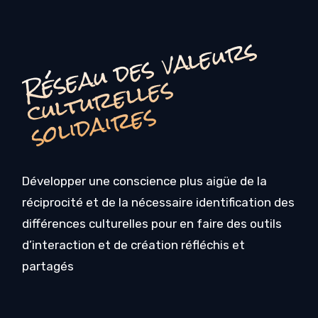
é
s
e
a
u
d
e
s
v
a
l
e
u
r
s
c
u
l
t
u
r
e
l
l
e
s
o
li
d
ai
r
e
R
s
s
Développer une conscience plus aigüe de la
réciprocité et de la nécessaire identification des
différences culturelles pour en faire des outils
d’interaction et de création réfléchis et
partagés