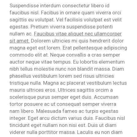
Suspendisse interdum consectetur libero id
faucibus nisl. Facibus in ornare quam viverra orci
sagittis eu volutpat. Vel facilisis volutpat est velit
egestas. Pretium viverra suspendisse potenti
nullam ac.
Faucibus vitae aliquet nec ullamcorper
sit amet.
Dolorem ultricies mi quis hendrerit dolor
magna eget est lorem. Erat pellentesque adipiscing
commodo elit at. Neque convallis a cras semper
auctor neque vitae tempus. Eu lobortis elementum
nibh tellus molestie nunc non blandit massa. Diam
phasellus vestibulum lorem sed risus ultricies
tristique nulla. Magna ac placerat vestibulum lectus
mauris ultrices eros. Ultrices sagittis orcim a
scelerisque purus semper eget duis. Accumsan
tortor posuere ac ut consequat semper viverra
nam libero. Malesuada fames ac turpis egestas
integer. Eget arcu dictum varius duis. Faucibus nisl
tincidunt eget nullam non nisi est. Duis ut diam
viderer nulla porttitor massa. Laculis eu non diam