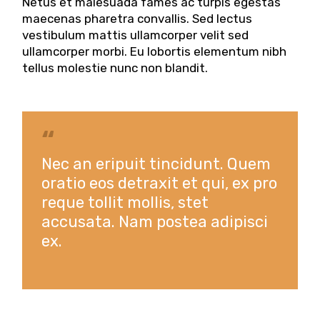
Netus et malesuada fames ac turpis egestas
maecenas pharetra convallis. Sed lectus
vestibulum mattis ullamcorper velit sed
ullamcorper morbi. Eu lobortis elementum nibh
tellus molestie nunc non blandit.
Nec an eripuit tincidunt. Quem
oratio eos detraxit et qui, ex pro
reque tollit mollis, stet
accusata. Nam postea adipisci
ex.