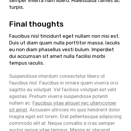
semper viverra nam libero. Malesuada fames ac
turpis.
Final thoughts
Faucibus nisl tincidunt eget nullam non nisi est.
Duis ut diam quam nulla porttitor massa. Iaculis
eu non diam phasellus vesti bulum. Imperdiet
dui accumsan sit amet nulla facilisi morbi
tempus iaculis.
Suspendisse interdum consectetur libero id
faucibus nisl. Faucibus in ornare quam viverra orci
sagittis eu volutpat. Vel facilisis volutpat est velit
egestas. Pretium viverra suspendisse potenti
nullam ac.
Faucibus vitae aliquet nec ullamcorper
sit amet
. Accusam ultricies mi quis hendrerit dolor
magna eget est lorem. Erat pellentesque adipiscing
commodo elit at. Neque convallis a cras semper
auctor neque vitae tempus. Magna ac placerat