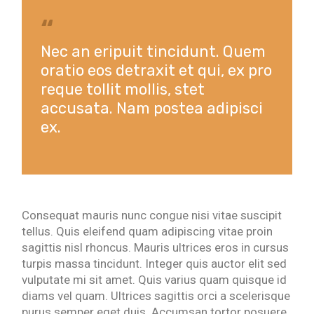
Nec an eripuit tincidunt. Quem
oratio eos detraxit et qui, ex pro
reque tollit mollis, stet
accusata. Nam postea adipisci
ex.
Consequat mauris nunc congue nisi vitae suscipit
tellus. Quis eleifend quam adipiscing vitae proin
sagittis nisl rhoncus. Mauris ultrices eros in cursus
turpis massa tincidunt. Integer quis auctor elit sed
vulputate mi sit amet. Quis varius quam quisque id
diams vel quam. Ultrices sagittis orci a scelerisque
purus semper eget duis. Accumsan tortor posuere