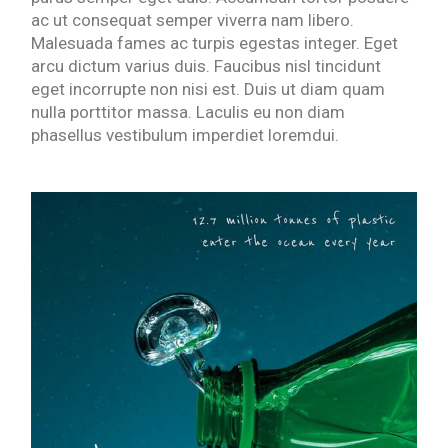
ac ut consequat semper viverra nam libero.
Malesuada fames ac turpis egestas integer. Eget
arcu dictum varius duis. Faucibus nisl tincidunt
eget incorrupte non nisi est. Duis ut diam quam
nulla porttitor massa. Laculis eu non diam
phasellus vestibulum imperdiet loremdui.