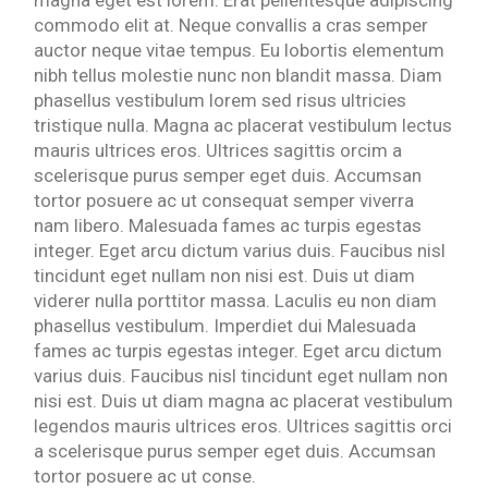
magna eget est lorem. Erat pellentesque adipiscing
commodo elit at. Neque convallis a cras semper
auctor neque vitae tempus. Eu lobortis elementum
nibh tellus molestie nunc non blandit massa. Diam
phasellus vestibulum lorem sed risus ultricies
tristique nulla. Magna ac placerat vestibulum lectus
mauris ultrices eros. Ultrices sagittis orcim a
scelerisque purus semper eget duis. Accumsan
tortor posuere ac ut consequat semper viverra
nam libero. Malesuada fames ac turpis egestas
integer. Eget arcu dictum varius duis. Faucibus nisl
tincidunt eget nullam non nisi est. Duis ut diam
viderer nulla porttitor massa. Laculis eu non diam
phasellus vestibulum. Imperdiet dui Malesuada
fames ac turpis egestas integer. Eget arcu dictum
varius duis. Faucibus nisl tincidunt eget nullam non
nisi est. Duis ut diam magna ac placerat vestibulum
legendos mauris ultrices eros. Ultrices sagittis orci
a scelerisque purus semper eget duis. Accumsan
tortor posuere ac ut conse.