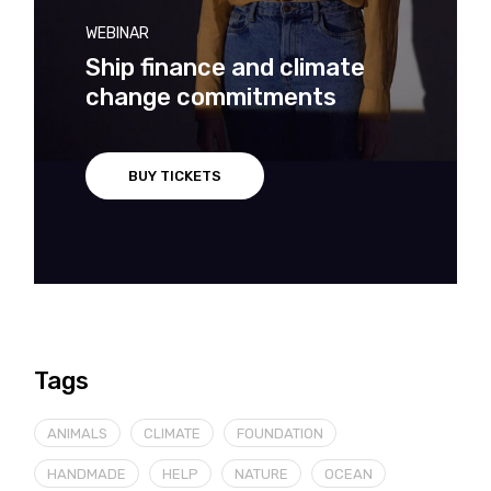
WEBINAR
Ship finance and climate
change commitments
BUY TICKETS
Tags
ANIMALS
CLIMATE
FOUNDATION
HANDMADE
HELP
NATURE
OCEAN