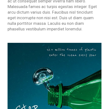
ac ut consequat semper viverra nam libero.
Malesuada fames ac turpis egestas integer. Eget
arcu dictum varius duis. Faucibus nisl tincidunt
eget incorrupte non nisi est. Duis ut diam quam
nulla porttitor massa. Laculis eu non diam
phasellus vestibulum imperdiet loremdui.