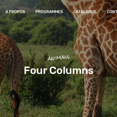
A PROPOS
PROGRAMMES
CATALOGUE
CON
Laboratoire africain des
patrimoines
Greniers du futur
animals
Mémoire Artisanale et Création
Four Columns