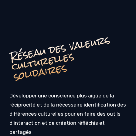
é
s
e
a
u
d
e
s
v
a
l
e
u
r
s
c
u
l
t
u
r
e
l
l
e
s
o
li
d
ai
r
e
R
s
s
Développer une conscience plus aigüe de la
réciprocité et de la nécessaire identification des
différences culturelles pour en faire des outils
d’interaction et de création réfléchis et
partagés