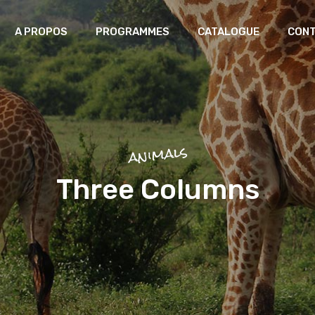
A PROPOS
PROGRAMMES
CATALOGUE
CON
Laboratoire africain des
patrimoines
Greniers du futur
animals
Mémoire Artisanale et Création
Three Columns