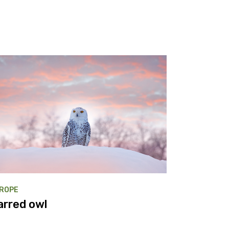
ROPE
arred owl