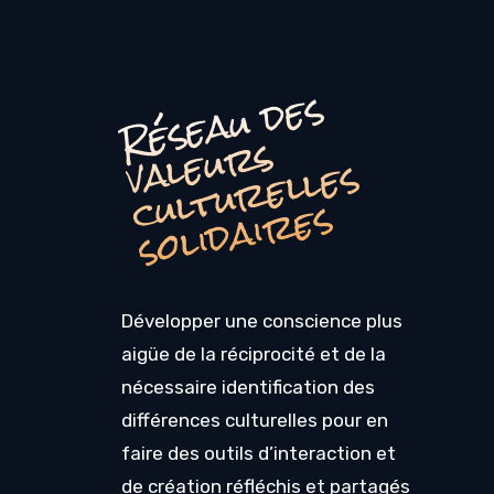
R
é
s
e
a
u
d
e
s
a
l
e
u
r
c
u
l
t
u
r
e
l
l
e
s
o
li
d
ai
r
e
s
v
s
s
Développer une conscience plus
aigüe de la réciprocité et de la
nécessaire identification des
différences culturelles pour en
faire des outils d’interaction et
de création réfléchis et partagés