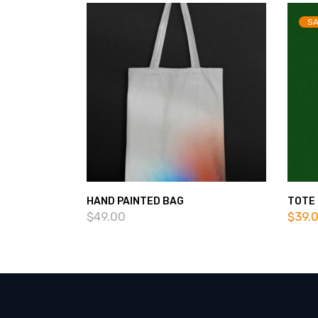
SA
HAND PAINTED BAG
TOTE
$
49.00
$
39.