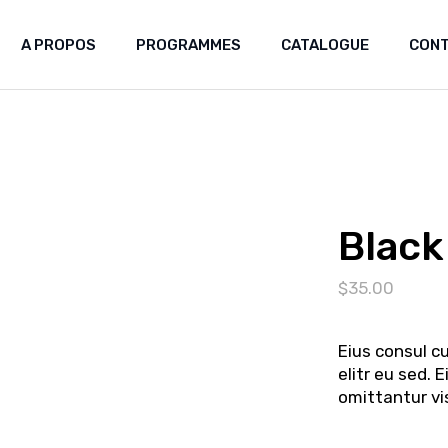
A PROPOS
PROGRAMMES
CATALOGUE
CON
Laboratoire africain des
patrimoines
Greniers du futur
Mémoire Artisanale et Création
Black
$
35.00
Eius consul cu
elitr eu sed. 
omittantur vi