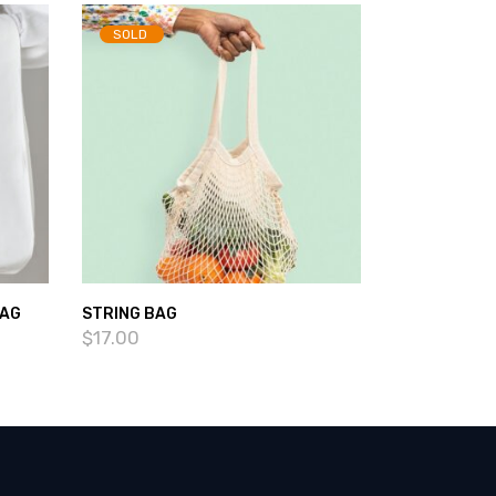
SOLD
BAG
STRING BAG
$
17.00