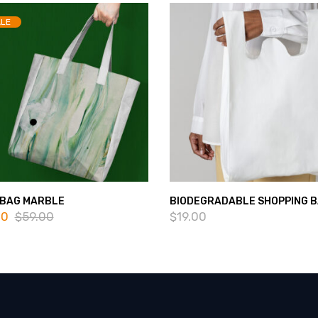
LE
 BAG MARBLE
BIODEGRADABLE SHOPPING 
00
$
59.00
$
19.00