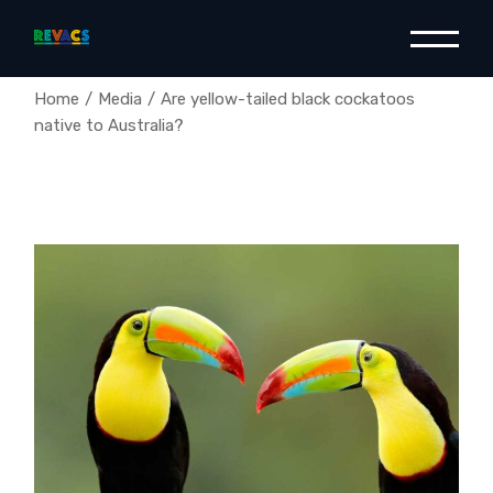
Home
Media
Are yellow-tailed black cockatoos
native to Australia?