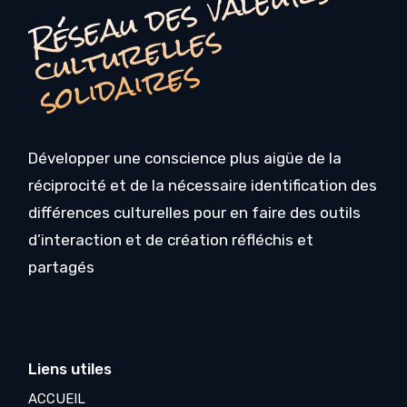
é
s
e
a
u
d
e
s
v
a
l
e
u
r
s
c
u
l
t
u
r
e
l
l
e
s
o
li
d
ai
r
e
R
s
s
Développer une conscience plus aigüe de la
réciprocité et de la nécessaire identification des
différences culturelles pour en faire des outils
d’interaction et de création réfléchis et
partagés
Liens utiles
ACCUEIL